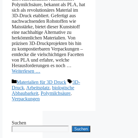
Polymilchsäure, bekannt als PLA, hat
sich als revolutionäres Material im
3D-Druck etabliert. Gefertigt aus
nachwachsenden Rohstoffen wie
Maisstärke, bietet dieser Kunststoff
eine nachhaltige Alternative zu
herkömmlichen Materialien. Von
präzisen 3D-Druckprojekten bis hin
zu kompostierbaren Verpackungen –
entdecke die vielschichtigen Facetten
von PLA und erfahre, welche
Herausforderungen es noch …
Weiterlesen …
Kategorien
Schlagwörter
Materialien für 3D Druck
3D-
Druck
,
Arbeitsplatz
,
biologische
Abbaubarkeit
,
Polymilchsäure
,
Verpackungen
Suchen
Suchen