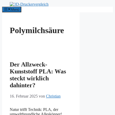
Zum
Inhalt
Menü
springen
Polymilchsäure
Der Allzweck-
Kunststoff PLA: Was
steckt wirklich
dahinter?
16. Februar 2025
von
Christian
Natur trifft Technik: PLA, der
umweltfreundliche Alleskönner!