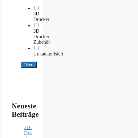
3D
Drucker
3D
Drucker
Zubehör
Unkategorisiert
Filtern
Neueste
Beiträge
3D-
Dru