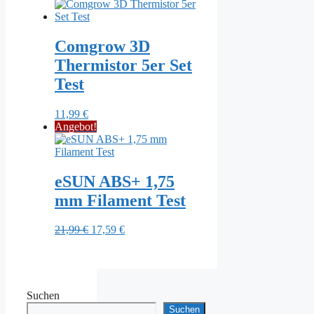
Comgrow 3D
Thermistor 5er Set
Test
11,99
€
Angebot!
eSUN ABS+ 1,75
mm Filament Test
Ursprünglicher
Aktueller
21,99
€
17,59
€
Preis
Preis
war:
ist:
21,99 €
17,59 €.
Suchen
Suchen