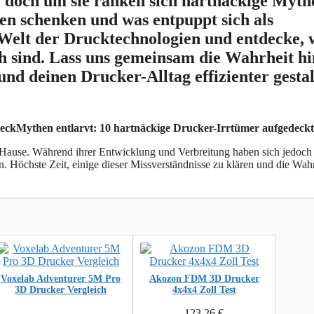
, doch um sie ranken sich hartnäckige Myth
en schenken und was entpuppt sich als
 Welt der Drucktechnologien und entdecke, 
 sind. Lass uns gemeinsam die Wahrheit hi
nd deinen Drucker-Alltag effizienter gestal
heck
Mythen entlarvt: 10 hartnäckige Drucker-Irrtümer aufgedeckt
u Hause. Während ihrer Entwicklung und Verbreitung haben sich jedoch 
n. Höchste Zeit, einige dieser Missverständnisse zu klären und die Wah
Voxelab Adventurer 5M Pro
Akozon FDM 3D Drucker
3D Drucker Vergleich
4x4x4 Zoll Test
123,26
€