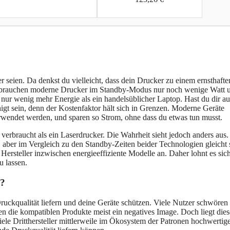
r seien. Da denkst du vielleicht, dass dein Drucker zu einem ernsthafte
verbrauchen moderne Drucker im Standby-Modus nur noch wenige Watt 
 nur wenig mehr Energie als ein handelsüblicher Laptop. Hast du dir a
gt sein, denn der Kostenfaktor hält sich in Grenzen. Moderne Geräte
erwendet werden, und sparen so Strom, ohne dass du etwas tun musst.
 verbraucht als ein Laserdrucker. Die Wahrheit sieht jedoch anders aus
aber im Vergleich zu den Standby-Zeiten beider Technologien gleicht 
 Hersteller inzwischen energieeffiziente Modelle an. Daher lohnt es sich
u lassen.
n?
Druckqualität liefern und deine Geräte schützen. Viele Nutzer schwören
ben die kompatiblen Produkte meist ein negatives Image. Doch liegt die
ele Dritthersteller mittlerweile im Ökosystem der Patronen hochwertig