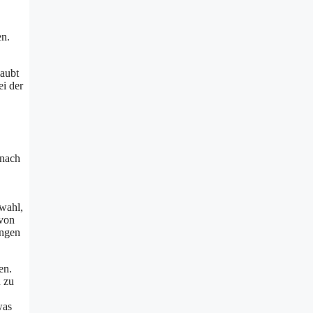
en.
laubt
ei der
 nach
swahl,
 von
ungen
en.
n zu
was