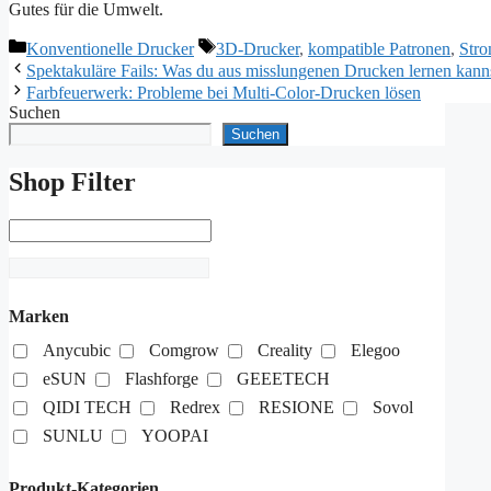
Gutes für die Umwelt.
Kategorien
Schlagwörter
Konventionelle Drucker
3D-Drucker
,
kompatible Patronen
,
Stro
Spektakuläre Fails: Was du aus misslungenen Drucken lernen kann
Farbfeuerwerk: Probleme bei Multi-Color-Drucken lösen
Suchen
Suchen
Shop Filter
Marken
Anycubic
Comgrow
Creality
Elegoo
eSUN
Flashforge
GEEETECH
QIDI TECH
Redrex
RESIONE
Sovol
SUNLU
YOOPAI
Produkt-Kategorien