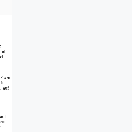
n
und
uch
. Zwar
sich
, auf
 auf
sem
e