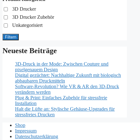
3D Drucker
3D Drucker Zubehör
Unkategorisiert
Filtern
Neueste Beiträge
3D-Druck in der Mode: Zwischen Couture und
pixelgenauem Design
Digital gezüchtet: Nachhaltige Zukunft mit biologisch
abbaubaren Druckmitteln
Software-Revolution? Wie VR & AR den 3D-Druck
verändern werden
Plug & Print: Einfaches Zubehör für stressfreie
Installation
Halt die Lüfte an: Stylische Gehäuse-Upgrades für
stressfreies Drucken
Shop
Impressum
Datenschutzerklärung