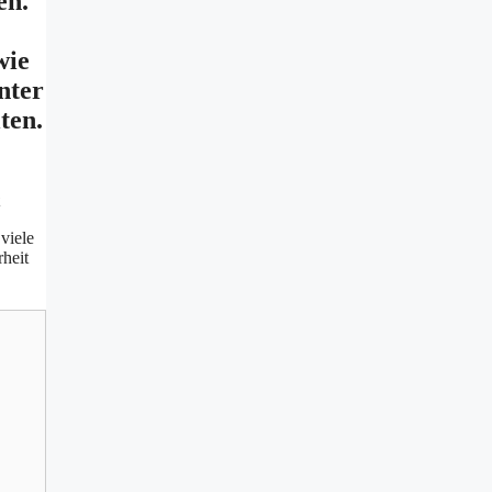
en.
wie
nter
ten.
viele
rheit