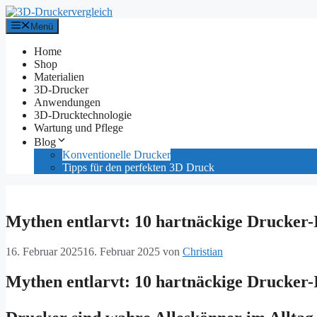
Zum
Inhalt
Menü
springen
Home
Shop
Materialien
3D-Drucker
Anwendungen
3D-Drucktechnologie
Wartung und Pflege
Blog
Konventionelle Drucker
Tipps für den perfekten 3D Druck
Mythen entlarvt: 10 hartnäckige Drucker-
16. Februar 2025
16. Februar 2025
von
Christian
Mythen entlarvt: 10 hartnäckige Drucker-