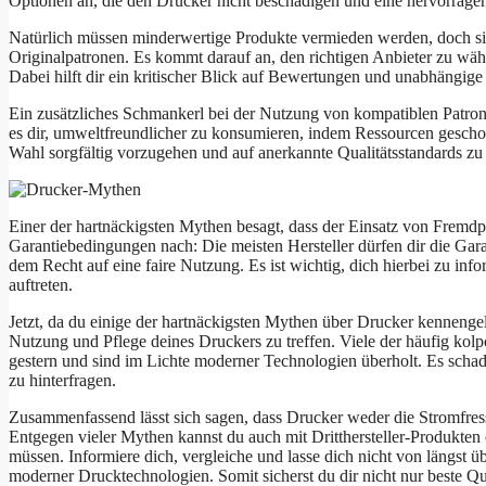
Optionen an, die den Drucker nicht beschädigen und eine hervorragen
Natürlich müssen minderwertige Produkte vermieden werden, doch sin
Originalpatronen. Es kommt darauf an, den richtigen Anbieter zu wä
Dabei hilft dir ein kritischer Blick auf Bewertungen und unabhängige
Ein zusätzliches Schmankerl bei der Nutzung von kompatiblen Patronen
es dir, umweltfreundlicher zu konsumieren, indem Ressourcen geschont
Wahl sorgfältig vorzugehen und auf anerkannte Qualitätsstandards zu
Einer der hartnäckigsten Mythen besagt, dass der Einsatz von Fremdpa
Garantiebedingungen nach: Die meisten Hersteller dürfen dir die Garan
dem Recht auf eine faire Nutzung. Es ist wichtig, dich hierbei zu in
auftreten.
Jetzt, da du einige der hartnäckigsten Mythen über Drucker kennengele
Nutzung und Pflege deines Druckers zu treffen. Viele der häufig kol
gestern und sind im Lichte moderner Technologien überholt. Es schad
zu hinterfragen.
Zusammenfassend lässt sich sagen, dass Drucker weder die Stromfresse
Entgegen vieler Mythen kannst du auch mit Dritthersteller-Produkte
müssen. Informiere dich, vergleiche und lasse dich nicht von längst ü
moderner Drucktechnologien. Somit sicherst du dir nicht nur beste Q