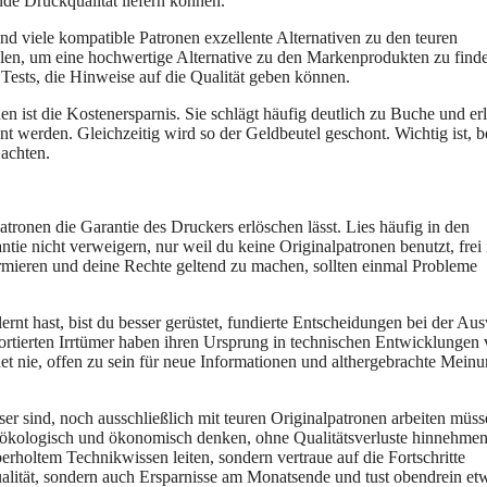
de Druckqualität liefern können.
d viele kompatible Patronen exzellente Alternativen zu den teuren
hlen, um eine hochwertige Alternative zu den Markenprodukten zu find
 Tests, die Hinweise auf die Qualität geben können.
 ist die Kostenersparnis. Sie schlägt häufig deutlich zu Buche und er
 werden. Gleichzeitig wird so der Geldbeutel geschont. Wichtig ist, b
 achten.
tronen die Garantie des Druckers erlöschen lässt. Lies häufig in den
tie nicht verweigern, nur weil du keine Originalpatronen benutzt, frei
formieren und deine Rechte geltend zu machen, sollten einmal Probleme
rnt hast, bist du besser gerüstet, fundierte Entscheidungen bei der Au
portierten Irrtümer haben ihren Ursprung in technischen Entwicklungen
et nie, offen zu sein für neue Informationen und althergebrachte Mein
r sind, noch ausschließlich mit teuren Originalpatronen arbeiten müss
n ökologisch und ökonomisch denken, ohne Qualitätsverluste hinnehme
berholtem Technikwissen leiten, sondern vertraue auf die Fortschritte
ualität, sondern auch Ersparnisse am Monatsende und tust obendrein et